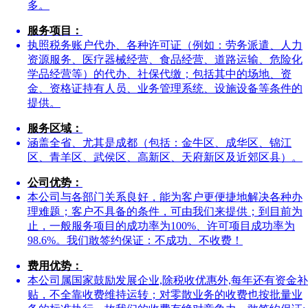
多。
服务项目：
执照税务账户代办、各种许可证（例如：劳务派遣、人力
资源服务、医疗器械经营、食品经营、道路运输、危险化
学品经营等）的代办、社保代缴；包括其中的场地、资
金、资格证持有人员、业务管理系统、设施设备等条件的
提供。
服务区域：
涵盖全省、尤其是成都（包括：金牛区、成华区、锦江
区、青羊区、武侯区、高新区、天府新区及近郊区县）。
公司优势：
本公司与各部门关系良好，能为客户更便捷地解决各种办
理难题；客户不具备的条件，可由我们来提供；到目前为
止，一般服务项目的成功率为100%、许可项目成功率为
98.6%。我们敢签约保证：不成功、不收费！
费用优势：
本公司属国家鼓励发展企业,除税收优惠外,每年还有资金补
贴，不全靠收费维持运转；对零散业务的收费也按批量业