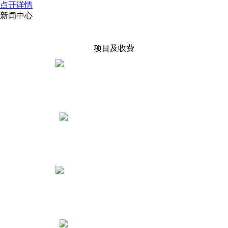
点开详情
新闻中心
项目及收费
执照税务账户
0——300元起
劳务派遣许可
2000元起
人力资源服务许可
4000元起